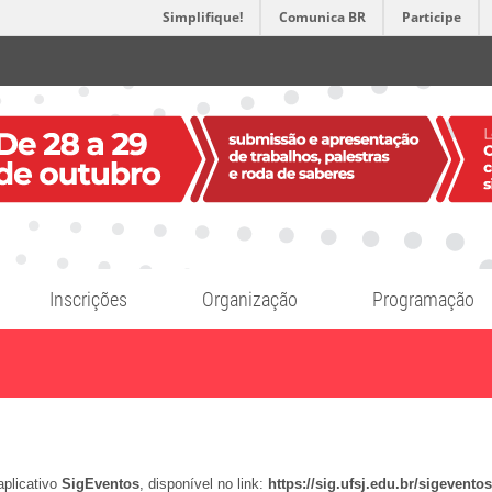
Simplifique!
Comunica BR
Participe
Inscrições
Organização
Programação
aplicativo
SigEventos
, disponível no link:
https://sig.ufsj.edu.br/sigeventos