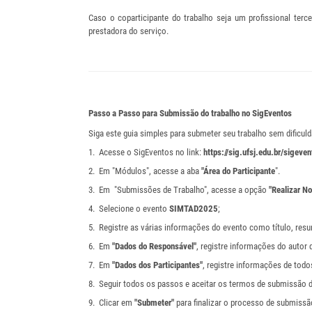
Caso o coparticipante do trabalho seja um profissional terc
prestadora do serviço.
Passo a Passo para Submissão do trabalho no SigEventos
Siga este guia simples para submeter seu trabalho sem dificul
1. Acesse o SigEventos no link:
https://sig.ufsj.edu.br/sigeven
2. Em "Módulos", acesse a aba
"Área do Participante
".
3. Em "Submissões de Trabalho", acesse a opção
"Realizar N
4. Selecione o evento
SIMTAD2025
;
5. Registre as várias informações do evento como título, resu
6. Em
"Dados do Responsável"
, registre informações do autor 
7. Em
"Dados dos Participantes"
, registre informações de todo
8. Seguir todos os passos e aceitar os termos de submissão d
9. Clicar em
"Submeter"
para finalizar o processo de submissã