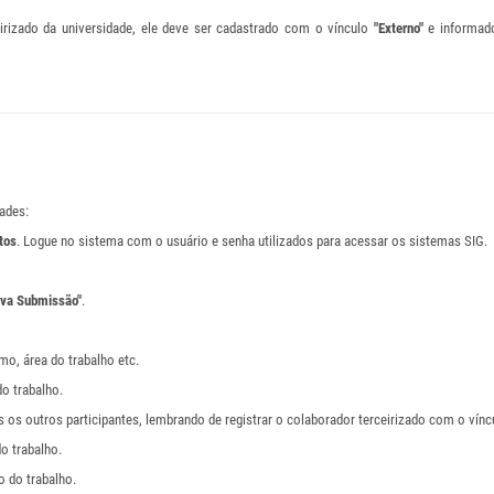
eirizado da universidade, ele deve ser cadastrado com o vínculo
"Externo"
e informado
dades:
tos
. Logue no sistema com o usuário e senha utilizados para acessar os sistemas SIG.
ova Submissão"
.
mo, área do trabalho etc.
do trabalho.
s os outros participantes, lembrando de registrar o colaborador terceirizado com o vín
o trabalho.
o do trabalho.