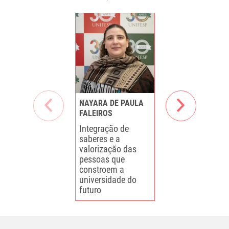
NAYARA DE PAULA
UBIRAJARA
FALEIROS
CESARIO
Integração de
O uso das
saberes e a
ferramentas de
valorização das
na Administraç
pessoas que
Pública
constroem a
universidade do
futuro