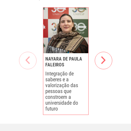
NAYARA DE PAULA
UBIRAJARA
FALEIROS
CESARIO
Integração de
O uso das
saberes e a
ferramentas de
valorização das
na Administraç
pessoas que
Pública
constroem a
universidade do
futuro